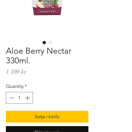
Aloe Berry Nectar
330ml.
Price
1.490 kr.
Quantity
*
Setja í körfu