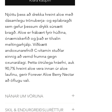
Klára kaupin
Njóttu þess að drekka hreint aloe með
dásamlegu trönuberja- og eplabragði
sem gefur þessum drykk súrsætt
bragð. Aloe er frábært fyrir húðina,
ónæmiskerfið og það er tilvalin
meltingarhjálp. Viðbætt
andoxunarefnið C-vítamín stuðlar
einnig að vernd frumna gegn
oxunarálagi. Þetta ótrúlega hráefni, auk
90,7% hreint aloe vera innan úr aloe
laufinu, gerir Forever Aloe Berry Nectar
að öflugu vali.
NÁNAR UM VÖRUNA
330ml.
SKIL & ENDURGREIÐSLURÉTTUR
– 90.7% hreint innra gel innan úr aloe laufinu