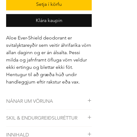
Setja í körfu
Klára kaupin
Aloe Ever-Shield deodorant er
svitalyktareyðir sem veitir áhrifaríka vörn
allan daginn og er án álsalta. Þessi
milda og jafnframt öfluga vörn veldur
ekki ertingu og blettar ekki föt.
Hentugur til að græða húð undir
handleggjum eftir rakstur eða vax.
NÁNAR UM VÖRUNA
Aloe Ever-Shield deodorant býður upp á
SKIL & ENDURGREIÐSLURÉTTUR
milda og áhrifaríka vörn gegn svitalykt án
notkunar álsalta. Formúlan inniheldur aloe
Öllum vörum frá Forever fylgir 60 daga
vera sem róar húðina og skilur ekki eftir
INNIHALD
skilyrðislaus skilaréttur. Ef þér líkar ekki