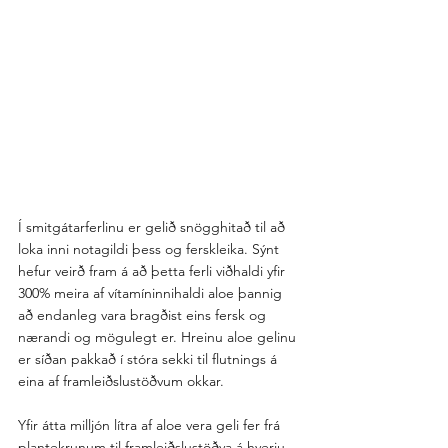
Í smitgátarferlinu er gelið snögghitað til að 
loka inni notagildi þess og ferskleika. Sýnt 
hefur veirð fram á að þetta ferli viðhaldi yfir 
300% meira af vítamíninnihaldi aloe þannig 
að endanleg vara bragðist eins fersk og 
nærandi og mögulegt er. Hreinu aloe gelinu 
er síðan pakkað í stóra sekki til flutnings á 
eina af framleiðslustöðvum okkar.
Yfir átta milljón lítra af aloe vera geli fer frá 
plantekrunum til framleiðslustöðva á hverju 