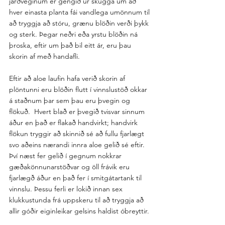
jarðveginum er gengið úr skugga um að 
hver einasta planta fái vandlega umönnum til 
að tryggja að stóru, grænu blöðin verði þykk 
og sterk. Þegar neðri eða yrstu blöðin ná 
þroska, eftir um það bil eitt ár, eru þau 
skorin af með handafli.
Eftir að aloe laufin hafa verið skorin af 
plöntunni eru blöðin flutt í vinnslustöð okkar 
á staðnum þar sem þau eru þvegin og 
flökuð.  Hvert blað er þvegið tvisvar sinnum 
áður en það er flakað handvirkt; handvirk 
flökun tryggir að skinnið sé að fullu fjarlægt 
svo aðeins nærandi innra aloe gelið sé eftir. 
Því næst fer gelið í gegnum nokkrar 
gæðakönnunarstöðvar og öll frávik eru 
fjarlægð áður en það fer í smitgátartank til 
vinnslu. Þessu ferli er lokið innan sex 
klukkustunda frá uppskeru til að tryggja að 
allir góðir eiginleikar gelsins haldist óbreyttir.