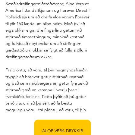
Svæðisdreifingarmiðstöðvarnar; Aloe Vera of 
America í Bandaríkjunum og Forever Direct í 
Hollandi sjá um að dreifa aloe vörum Forever 
til yfir 160 landa um allan heim. Með því að 
eiga okkar eigin dreifingarlínu getum við 
stjórnað tímasetningum, minnkað kostnað 
og fullvissað neytendur um að ströngum 
gæðastöðlum okkar sé fylgt að fullu á öllum 
dreifingarstöðvum okkar.
Frá plöntu, að vöru, til þín hugmyndafræðin 
tryggir að Forever getur stjórnað kostnaði 
og það sem mikilvægara er, getur fyrirtækið 
stjórnað gæðum varanna í hverju þrepi 
framleiðsluferlisins. Þetta þýðir að þú getur 
verið viss um að þú sért að fá bestu 
mögulegu vöru - frá plöntu, að vöru, til þín. 
ALOE VERA DRYKKIR