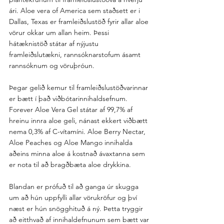
ári. Aloe vera of America sem staðsett er i 
Dallas, Texas er framleiðslustöð fyrir allar aloe 
vörur okkar um allan heim. Þessi 
hátæknistöð státar af nýjustu 
framleiðslutækni, rannsóknarstofum ásamt 
rannsóknum og vöruþróun.
Þegar gelið kemur til framleiðslustöðvarinnar 
er bætt í það viðbótarinnihaldsefnum. 
Forever Aloe Vera Gel státar af 99,7% af 
hreinu innra aloe geli, nánast ekkert viðbætt 
nema 0,3% af C-vítamíni. Aloe Berry Nectar, 
Aloe Peaches og Aloe Mango innihalda 
aðeins minna aloe á kostnað ávaxtanna sem 
er nota til að bragðbæta aloe drykkina.
Blandan er prófuð til að ganga úr skugga 
um að hún uppfylli allar vörukröfur og því 
næst er hún snögghituð á ný. Þetta tryggir 
að eitthvað af innihaldefnunum sem bætt var 