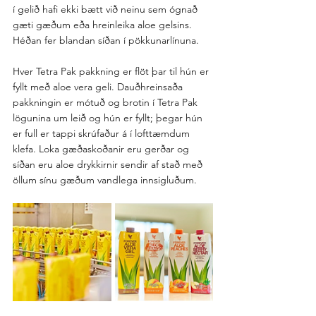
í gelið hafi ekki bætt við neinu sem ógnað 
gæti gæðum eða hreinleika aloe gelsins. 
Héðan fer blandan síðan í pökkunarlínuna.
Hver Tetra Pak pakkning er flöt þar til hún er 
fyllt með aloe vera geli. Dauðhreinsaða 
pakkningin er mótuð og brotin í Tetra Pak 
lögunina um leið og hún er fyllt; þegar hún 
er full er tappi skrúfaður á í lofttæmdum 
klefa. Loka gæðaskoðanir eru gerðar og 
síðan eru aloe drykkirnir sendir af stað með 
öllum sínu gæðum vandlega innsigluðum.