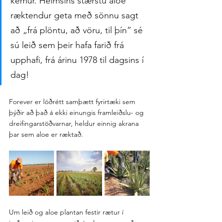
kemur. Heimsins stærstu aloe 
ræktendur geta með sönnu sagt 
að „frá plöntu, að vöru, til þín“ sé 
sú leið sem þeir hafa farið frá 
upphafi, frá árinu 1978 til dagsins í 
dag!
Forever er lóðrétt samþætt fyrirtæki sem 
þýðir að það á ekki einungis framleiðslu- og 
dreifingarstöðvarnar, heldur einnig akrana 
þar sem aloe er ræktað. 
Um leið og aloe plantan festir rætur í 