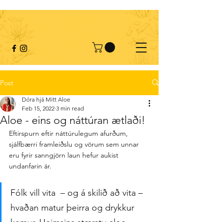
Post
Dóra hjá Mitt Aloe
Feb 15, 2022
3 min read
Aloe - eins og náttúran ætlaði!
Eftirspurn eftir náttúrulegum afurðum, 
sjálfbærri framleiðslu og vörum sem unnar 
eru fyrir sanngjörn laun hefur aukist 
undanfarin ár.
Fólk vill vita  – og á skilið að vita – 
hvaðan matur þeirra og drykkur 